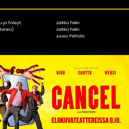
 ja foleyt:
Jarkko Felin
stereo):
Jarkko Felin
Juuso Peltola