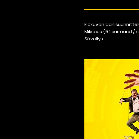
Elokuvan äänisuunnittelu
Miksaus (5.1 surround / 
Sävellys: