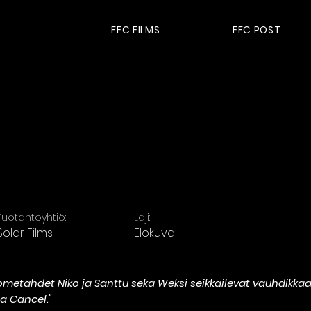
FFC FILMS
FFC POST
Tuotantoyhtiö:
Laji:
Solar Films
Elokuva
sometähdet Niko ja Santtu sekä Weksi seikkailevat vauhdikka
a Cancel."